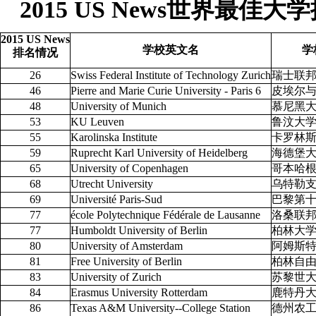
2015 US News世界最
2015 US News
学校英文名
学
排名情况
26
Swiss Federal Institute of Technology Zurich
瑞士联
46
Pierre and Marie Curie University - Paris 6
皮埃尔与
48
University of Munich
慕尼黑
53
KU Leuven
鲁汶大
55
Karolinska Institute
卡罗林
59
Ruprecht Karl University of Heidelberg
海德堡
65
University of Copenhagen
哥本哈
68
Utrecht University
乌特勒
69
Université Paris-Sud
巴黎第
77
école Polytechnique Fédérale de Lausanne
洛桑联
77
Humboldt University of Berlin
柏林大
80
University of Amsterdam
阿姆斯
81
Free University of Berlin
柏林自
83
University of Zurich
苏黎世
84
Erasmus University Rotterdam
鹿特丹
86
Texas A&M University--College Station
德州农