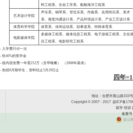
料工程系、生命工学系、船舶海洋工程系
声乐系、铜琴系、管弦乐系、作曲系、实用间乐系、美术
艺术设计学院
系、视觉沟通设计系、产品环境设计系、产业工艺设计系
体育科学学院
体育系、休闲运动系、跆拳道系、特殊体育系
多媒体工程系、媒体信息工程系、电子游戏工程系、文化
电影媒体学院
目工程系、电影研究工程系
-
入学费只付一次
-
给
40%
的奖学金
-
校内宿舍费一年需
252
万（含早晚餐） （
2008
年基准）
-
热招
9
月期学生，资料结止
5
月
29
日止
四年
=
1
地址：合肥市黄山路333号黄金
Copyright © 2007 - 2017 皖
留学 培训
备案号
皖公网