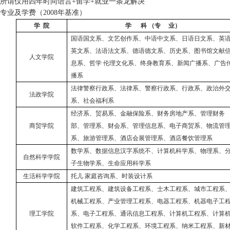
所谓仅用四年时间语言
+
留学
+
就业一条龙解决
专业及学费（
2008
年基准）
学 院
学 科 （专 业）
国语国文系、文艺创作系、中语中文系、日语日文系、英
英文系、法语法文系、德语德文系、历史系、图书馆文献
人文学院
息系、哲学 伦理文化系、终身教育系、新闻广播系、广告
播系
法律警察行政系、法律系、警察行政系、行政系、政治外
法政学院
系、社会福利系
经济系、贸易系、金融保险系、财务房地产系、管理财务
商贸学院
部、管理系、财会系、管理信息系、电子商贸系、物流管
系、旅游管理系、酒店会展管理系、酒店餐饮管理系
数学系、数据信息汉字系统不、计算机科学系、物理系、
自然科学学院
子生物学系、生命应用科学系
生活科学学院
托儿 家庭咨询系、时装设计系
建筑工程系、建筑设备工程系、士木工程系、城市工程系
机械工程系、产业管理工程系、电器工程系、机器电子工
理工学院
系、电子工程系、通讯信息工程系、计算机工程系、计算
软件工程系、化学工程系、环境工程系、纳米工程系、新